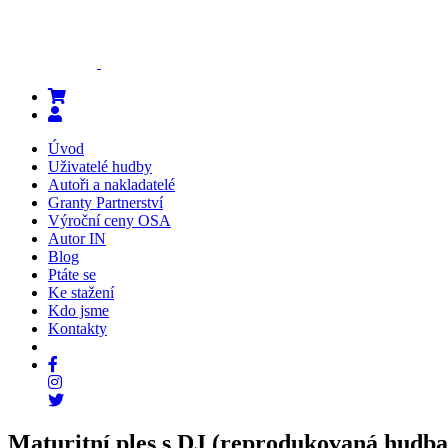
Úvod
Uživatelé hudby
Autoři a nakladatelé
Granty Partnerství
Výroční ceny OSA
Autor IN
Blog
Ptáte se
Ke stažení
Kdo jsme
Kontakty
Maturitní ples s DJ (reprodukovaná hudba