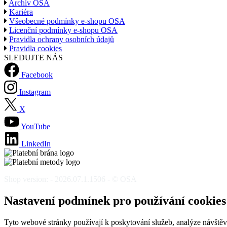
Archiv OSA
Kariéra
Všeobecné podmínky e-shopu OSA
Licenční podmínky e-shopu OSA
Pravidla ochrany osobních údajů
Pravidla cookies
SLEDUJTE NÁS
Facebook
Instagram
X
YouTube
LinkedIn
Shop version: - 2026.07.1.1506 - © OSA
Nastavení podmínek pro používání cookies
Tyto webové stránky používají k poskytování služeb, analýze návštěvno