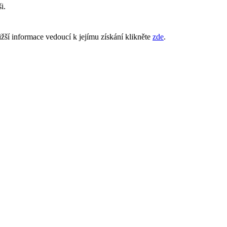
i.
žší informace vedoucí k jejímu získání klikněte
zde
.