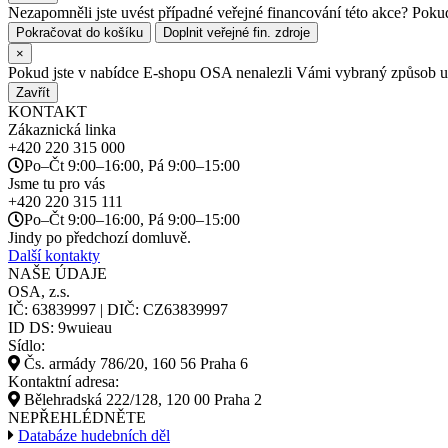
Nezapomněli jste uvést případné veřejné financování této akce? Pokud 
Pokračovat do košíku
Doplnit veřejné fin. zdroje
×
Pokud jste v nabídce E-shopu OSA nenalezli Vámi vybraný způsob užit
Zavřít
KONTAKT
Zákaznická linka
+420
220 315 000
Po–Čt 9:00–16:00, Pá 9:00–15:00
Jsme tu pro vás
+420
220 315 111
Po–Čt 9:00–16:00, Pá 9:00–15:00
Jindy po předchozí domluvě.
Další kontakty
NAŠE ÚDAJE
OSA, z.s.
IČ: 63839997 | DIČ: CZ63839997
ID DS: 9wuieau
Sídlo:
Čs. armády 786/20, 160 56 Praha 6
Kontaktní adresa:
Bělehradská 222/128, 120 00 Praha 2
NEPŘEHLÉDNĚTE
Databáze hudebních děl