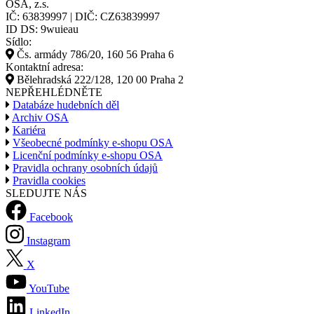
OSA, z.s.
IČ: 63839997 | DIČ: CZ63839997
ID DS: 9wuieau
Sídlo:
Čs. armády 786/20, 160 56 Praha 6
Kontaktní adresa:
Bělehradská 222/128, 120 00 Praha 2
NEPŘEHLÉDNĚTE
Databáze hudebních děl
Archiv OSA
Kariéra
Všeobecné podmínky e-shopu OSA
Licenční podmínky e-shopu OSA
Pravidla ochrany osobních údajů
Pravidla cookies
SLEDUJTE NÁS
Facebook
Instagram
X
YouTube
LinkedIn