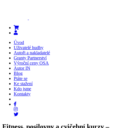
Úvod
Uživatelé hudby
Autoři a nakladatelé
Granty Partnerství
Výroční ceny OSA
Autor IN
Blog
Ptáte se
Ke stažení
Kdo jsme
Kontakty
Fitness, posilovny a cvičební kurzy –