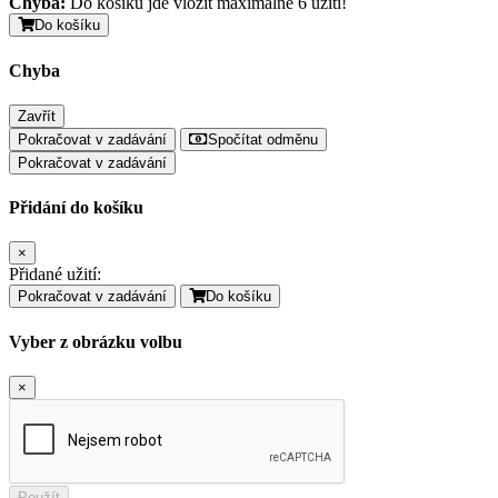
Chyba:
Do košíku jde vložit maximálně 6 užití!
Do košíku
Chyba
Zavřít
Pokračovat v zadávání
Spočítat odměnu
Pokračovat v zadávání
Přidání do košíku
×
Přidané užití:
Pokračovat v zadávání
Do košíku
Vyber z obrázku volbu
×
Použít