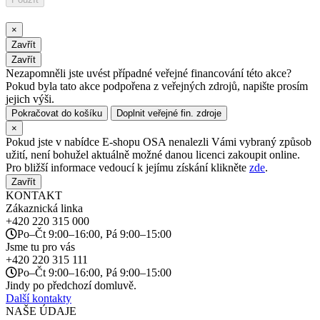
×
Zavřít
Zavřít
Nezapomněli jste uvést případné veřejné financování této akce?
Pokud byla tato akce podpořena z veřejných zdrojů, napište prosím
jejich výši.
Pokračovat do košíku
Doplnit veřejné fin. zdroje
×
Pokud jste v nabídce E-shopu OSA nenalezli Vámi vybraný způsob
užití, není bohužel aktuálně možné danou licenci zakoupit online.
Pro bližší informace vedoucí k jejímu získání klikněte
zde
.
Zavřít
KONTAKT
Zákaznická linka
+420
220 315 000
Po–Čt 9:00–16:00, Pá 9:00–15:00
Jsme tu pro vás
+420
220 315 111
Po–Čt 9:00–16:00, Pá 9:00–15:00
Jindy po předchozí domluvě.
Další kontakty
NAŠE ÚDAJE