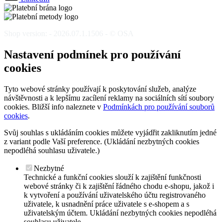
Shop version: - 2026.07.1.1506 - © OSA
Nastavení podmínek pro používání
cookies
Tyto webové stránky používají k poskytování služeb, analýze
návštěvnosti a k lepšímu zacílení reklamy na sociálních sítí soubory
cookies. Bližší info naleznete v
Podmínkách pro používání souborů
cookies
.
Svůj souhlas s ukládáním cookies můžete vyjádřit zakliknutím jedné
z variant podle Vaší preference. (Ukládání nezbytných cookies
nepodléhá souhlasu uživatele.)
Nezbytné
Technické a funkční cookies slouží k zajištění funkčnosti
webové stránky či k zajištění řádného chodu e-shopu, jakož i
k vytvoření a používání uživatelského účtu registrovaného
uživatele, k usnadnění práce uživatele s e-shopem a s
uživatelským účtem. Ukládání nezbytných cookies nepodléhá
souhlasu uživatele.