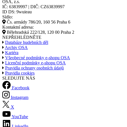
OSA, z.s.
IČ: 63839997 | DIČ: CZ63839997
ID DS: 9wuieau
Sídlo:
Čs. armády 786/20, 160 56 Praha 6
Kontaktní adresa:
Bělehradská 222/128, 120 00 Praha 2
NEPŘEHLÉDNĚTE
Databáze hudebních děl
Archiv OSA
Kariéra
Všeobecné podmínky e-shopu OSA
Licenční podmínky e-shopu OSA
Pravidla ochrany osobních údajů
Pravidla cookies
SLEDUJTE NÁS
Facebook
Instagram
X
YouTube
LinkedIn