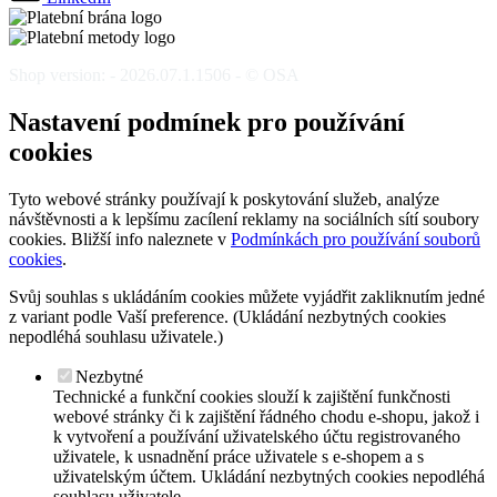
Shop version: - 2026.07.1.1506 - © OSA
Nastavení podmínek pro používání
cookies
Tyto webové stránky používají k poskytování služeb, analýze
návštěvnosti a k lepšímu zacílení reklamy na sociálních sítí soubory
cookies. Bližší info naleznete v
Podmínkách pro používání souborů
cookies
.
Svůj souhlas s ukládáním cookies můžete vyjádřit zakliknutím jedné
z variant podle Vaší preference. (Ukládání nezbytných cookies
nepodléhá souhlasu uživatele.)
Nezbytné
Technické a funkční cookies slouží k zajištění funkčnosti
webové stránky či k zajištění řádného chodu e-shopu, jakož i
k vytvoření a používání uživatelského účtu registrovaného
uživatele, k usnadnění práce uživatele s e-shopem a s
uživatelským účtem. Ukládání nezbytných cookies nepodléhá
souhlasu uživatele.