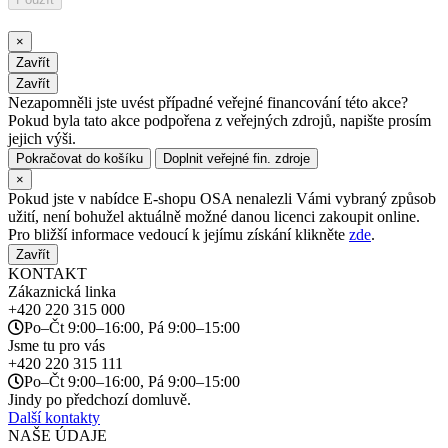
×
Zavřít
Zavřít
Nezapomněli jste uvést případné veřejné financování této akce?
Pokud byla tato akce podpořena z veřejných zdrojů, napište prosím
jejich výši.
Pokračovat do košíku
Doplnit veřejné fin. zdroje
×
Pokud jste v nabídce E-shopu OSA nenalezli Vámi vybraný způsob
užití, není bohužel aktuálně možné danou licenci zakoupit online.
Pro bližší informace vedoucí k jejímu získání klikněte
zde
.
Zavřít
KONTAKT
Zákaznická linka
+420
220 315 000
Po–Čt 9:00–16:00, Pá 9:00–15:00
Jsme tu pro vás
+420
220 315 111
Po–Čt 9:00–16:00, Pá 9:00–15:00
Jindy po předchozí domluvě.
Další kontakty
NAŠE ÚDAJE