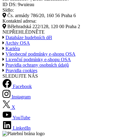
ID DS: 9wuieau
Sídlo:
Čs. armády 786/20, 160 56 Praha 6
Kontaktní adresa:
Bělehradská 222/128, 120 00 Praha 2
NEPŘEHLÉDNĚTE
Databáze hudebních děl
Archiv OSA
Kariéra
Všeobecné podmínky e-shopu OSA
Licenční podmínky e-shopu OSA
Pravidla ochrany osobních údajů
Pravidla cookies
SLEDUJTE NÁS
Facebook
Instagram
X
YouTube
LinkedIn