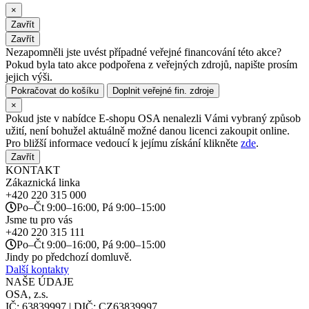
×
Zavřít
Zavřít
Nezapomněli jste uvést případné veřejné financování této akce?
Pokud byla tato akce podpořena z veřejných zdrojů, napište prosím
jejich výši.
Pokračovat do košíku
Doplnit veřejné fin. zdroje
×
Pokud jste v nabídce E-shopu OSA nenalezli Vámi vybraný způsob
užití, není bohužel aktuálně možné danou licenci zakoupit online.
Pro bližší informace vedoucí k jejímu získání klikněte
zde
.
Zavřít
KONTAKT
Zákaznická linka
+420
220 315 000
Po–Čt 9:00–16:00, Pá 9:00–15:00
Jsme tu pro vás
+420
220 315 111
Po–Čt 9:00–16:00, Pá 9:00–15:00
Jindy po předchozí domluvě.
Další kontakty
NAŠE ÚDAJE
OSA, z.s.
IČ: 63839997 | DIČ: CZ63839997