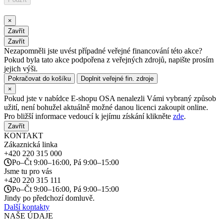
×
Zavřít
Zavřít
Nezapomněli jste uvést případné veřejné financování této akce?
Pokud byla tato akce podpořena z veřejných zdrojů, napište prosím
jejich výši.
Pokračovat do košíku
Doplnit veřejné fin. zdroje
×
Pokud jste v nabídce E-shopu OSA nenalezli Vámi vybraný způsob
užití, není bohužel aktuálně možné danou licenci zakoupit online.
Pro bližší informace vedoucí k jejímu získání klikněte
zde
.
Zavřít
KONTAKT
Zákaznická linka
+420
220 315 000
Po–Čt 9:00–16:00, Pá 9:00–15:00
Jsme tu pro vás
+420
220 315 111
Po–Čt 9:00–16:00, Pá 9:00–15:00
Jindy po předchozí domluvě.
Další kontakty
NAŠE ÚDAJE