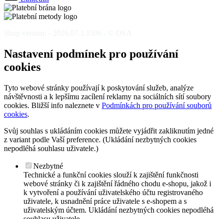
Shop version: - 2026.07.1.1506 - © OSA
Nastavení podmínek pro používání
cookies
Tyto webové stránky používají k poskytování služeb, analýze
návštěvnosti a k lepšímu zacílení reklamy na sociálních sítí soubory
cookies. Bližší info naleznete v
Podmínkách pro používání souborů
cookies
.
Svůj souhlas s ukládáním cookies můžete vyjádřit zakliknutím jedné
z variant podle Vaší preference. (Ukládání nezbytných cookies
nepodléhá souhlasu uživatele.)
Nezbytné
Technické a funkční cookies slouží k zajištění funkčnosti
webové stránky či k zajištění řádného chodu e-shopu, jakož i
k vytvoření a používání uživatelského účtu registrovaného
uživatele, k usnadnění práce uživatele s e-shopem a s
uživatelským účtem. Ukládání nezbytných cookies nepodléhá
souhlasu uživatele.