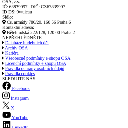
OSA, z.s.
IČ: 63839997 | DIČ: CZ63839997
ID DS: 9wuieau
Sídlo:
Čs. armády 786/20, 160 56 Praha 6
Kontaktní adresa:
Bělehradská 222/128, 120 00 Praha 2
NEPŘEHLÉDNĚTE
Databáze hudebních děl
Archiv OSA
Kariéra
Všeobecné podmínky e-shopu OSA
Licenční podmínky e-shopu OSA
Pravidla ochrany osobních údajů
Pravidla cookies
SLEDUJTE NÁS
Facebook
Instagram
X
YouTube
LinkedIn