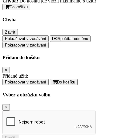
Chyba:
Do košíku jde vložit maximálně 6 užití!
Do košíku
Chyba
Zavřít
Pokračovat v zadávání
Spočítat odměnu
Pokračovat v zadávání
Přidání do košíku
×
Přidané užití:
Pokračovat v zadávání
Do košíku
Vyber z obrázku volbu
×
Použít