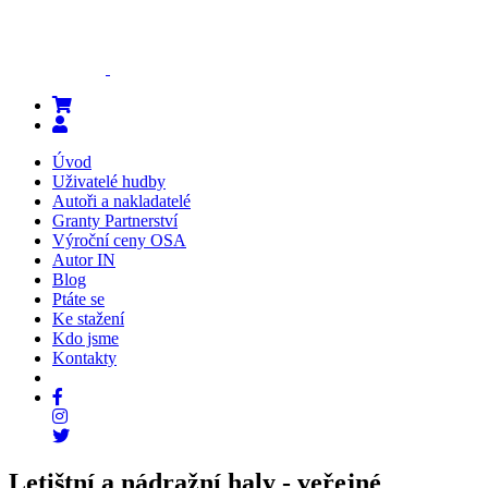
Úvod
Uživatelé hudby
Autoři a nakladatelé
Granty Partnerství
Výroční ceny OSA
Autor IN
Blog
Ptáte se
Ke stažení
Kdo jsme
Kontakty
Letištní a nádražní haly - veřejné